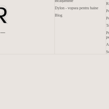
încălțăminte
R
Dylon - vopsea pentru haine
Po
Blog
Po
Te
Pr
p
A
So