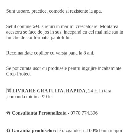
Sunt usoare, practice, comode si rezistente la apa.
Setul contine 6+6 sireturi in
marimi crescatoare. Montarea
acestora se face de jos in sus, incepand cu cel mai mic sau in
functie de conformatia pantofului.
Recomandate copiilor cu varsta pana la 8 ani.
Se pot curata usor cu
produsele pentru ingrijire incaltaminte
Crep Protect
🆓
LIVRARE GRATUITA, RAPIDA
, 24 H in tara
,comanda minima 99 lei
☎️
Consultanta Personalizata
-
0770.774.396
♻️
Garantia produselor:
te razgandesti -100% banii inapoi