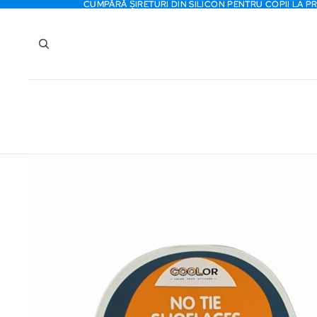
CUMPĂRĂ ȘIRETURI DIN SILICON PENTRU COPII LA P
CUMPĂRĂ ȘIRETURI DIN SILICON PENTRU COPII LA P