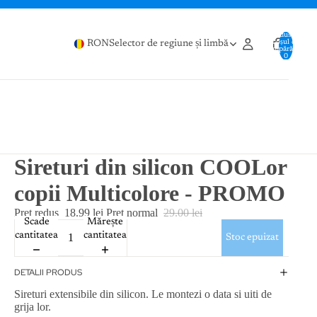
Produse în
coșul de
RON
Selector de regiune și limbă
cumpărături:
0
Sireturi din silicon COOLor
copii Multicolore - PROMO
Preț redus
18.99 lei
Preț normal
29.00 lei
Scade
Mărește
cantitatea
cantitatea
Stoc epuizat
DETALII PRODUS
Sireturi extensibile din silicon. Le montezi o data si uiti de
grija lor.