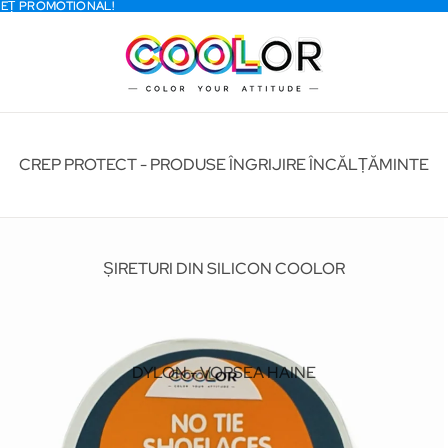
REȚ PROMOTIONAL!
REȚ PROMOTIONAL!
CREP PROTECT - PRODUSE ÎNGRIJIRE ÎNCĂLȚĂMINTE
ȘIRETURI DIN SILICON COOLOR
DYLON - VOPSEA HAINE